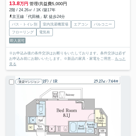
13.8
万円
管理/共益費5,000円
2階 / 24.26㎡ / 1K /築17年
京王線「代田橋」駅 徒歩24分
バス・トイレ別
室内洗濯機置場
エアコン
バルコニー
フローリング
電気有
即入居可
※お申込み後の条件交渉はお断りをいたしております。条件交渉は必ず
お申込み前にお願いいたします。※新品の家具・家電をご用意...
もっと
見る
賃貸マンション