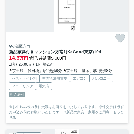
杉並区方南
新品家具付きマンション方南1(KaGood東京)
104
14.3
万円
管理/共益費5,000円
1階 / 25.80㎡ / 1R /築26年
京王線「代田橋」駅 徒歩6分
京王線「笹塚」駅 徒歩8分
バス・トイレ別
室内洗濯機置場
エアコン
バルコニー
フローリング
電気有
即入居可
※お申込み後の条件交渉はお断りをいたしております。条件交渉は必ず
お申込み前にお願いいたします。※新品の家具・家電をご用意...
もっと
見る