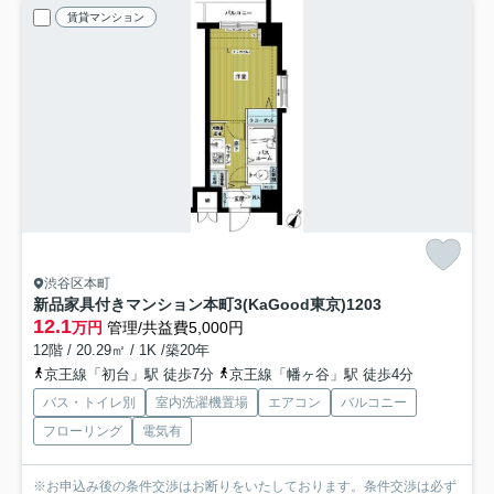
賃貸マンション
渋谷区本町
新品家具付きマンション本町3(KaGood東京)
1203
12.1
万円
管理/共益費5,000円
12階 / 20.29㎡ / 1K /築20年
京王線「初台」駅 徒歩7分
京王線「幡ヶ谷」駅 徒歩4分
バス・トイレ別
室内洗濯機置場
エアコン
バルコニー
フローリング
電気有
※お申込み後の条件交渉はお断りをいたしております。条件交渉は必ず