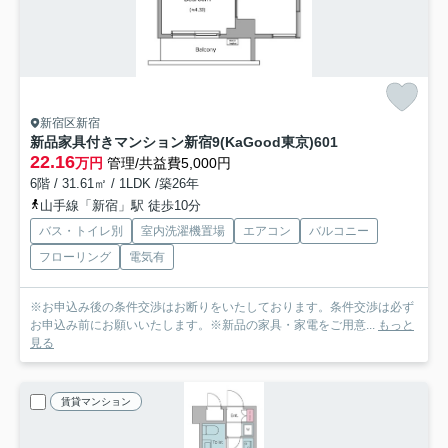
新宿区新宿
新品家具付きマンション新宿9(KaGood東京)
601
22.16
万円
管理/共益費5,000円
6階 / 31.61㎡ / 1LDK /築26年
山手線「新宿」駅 徒歩10分
バス・トイレ別
室内洗濯機置場
エアコン
バルコニー
フローリング
電気有
※お申込み後の条件交渉はお断りをいたしております。条件交渉は必ず
お申込み前にお願いいたします。※新品の家具・家電をご用意...
もっと
見る
賃貸マンション