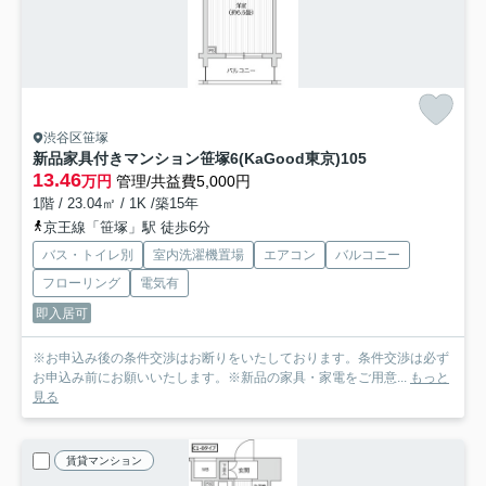
渋谷区笹塚
新品家具付きマンション笹塚6(KaGood東京)
105
13.46
万円
管理/共益費5,000円
1階 / 23.04㎡ / 1K /築15年
京王線「笹塚」駅 徒歩6分
バス・トイレ別
室内洗濯機置場
エアコン
バルコニー
フローリング
電気有
即入居可
※お申込み後の条件交渉はお断りをいたしております。条件交渉は必ず
お申込み前にお願いいたします。※新品の家具・家電をご用意...
もっと
見る
賃貸マンション