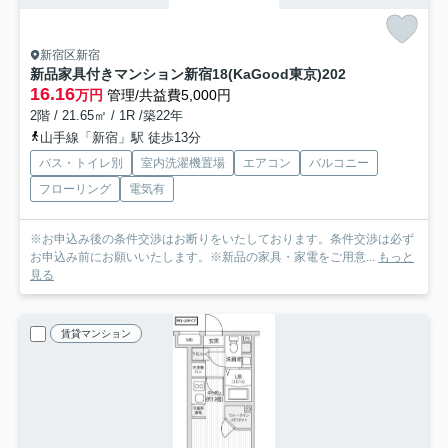
新宿区新宿
新品家具付きマンション新宿18(KaGood東京)
202
16.16
万円
管理/共益費5,000円
2階 / 21.65㎡ / 1R /築22年
山手線「新宿」駅 徒歩13分
バス・トイレ別
室内洗濯機置場
エアコン
バルコニー
フローリング
電気有
※お申込み後の条件交渉はお断りをいたしております。条件交渉は必ず
お申込み前にお願いいたします。※新品の家具・家電をご用意...
もっと
見る
賃貸マンション