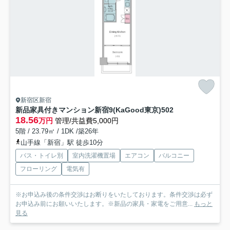
新宿区新宿
新品家具付きマンション新宿9(KaGood東京)
502
18.56
万円
管理/共益費5,000円
5階 / 23.79㎡ / 1DK /築26年
山手線「新宿」駅 徒歩10分
バス・トイレ別
室内洗濯機置場
エアコン
バルコニー
フローリング
電気有
※お申込み後の条件交渉はお断りをいたしております。条件交渉は必ず
お申込み前にお願いいたします。※新品の家具・家電をご用意...
もっと
見る