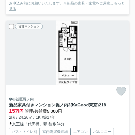
お申込み前にお願いいたします。※新品の家具・家電をご用意...
もっと
見る
賃貸マンション
杉並区堀ノ内
新品家具付きマンション堀ノ内2(KaGood東京)
218
15
万円
管理/共益費5,000円
2階 / 24.26㎡ / 1K /築17年
京王線「代田橋」駅 徒歩24分
バス・トイレ別
室内洗濯機置場
エアコン
バルコニー