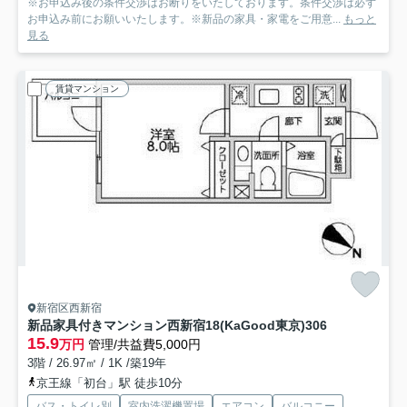
※お申込み後の条件交渉はお断りをいたしております。条件交渉は必ず
お申込み前にお願いいたします。※新品の家具・家電をご用意...
もっと
見る
賃貸マンション
新宿区西新宿
新品家具付きマンション西新宿18(KaGood東京)
306
15.9
万円
管理/共益費5,000円
3階 / 26.97㎡ / 1K /築19年
京王線「初台」駅 徒歩10分
バス・トイレ別
室内洗濯機置場
エアコン
バルコニー