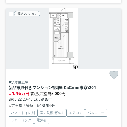
賃貸マンション
渋谷区笹塚
新品家具付きマンション笹塚6(KaGood東京)
204
14.46
万円
管理/共益費5,000円
2階 / 22.20㎡ / 1K /築15年
京王線「笹塚」駅 徒歩6分
バス・トイレ別
室内洗濯機置場
エアコン
バルコニー
フローリング
電気有