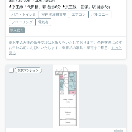
5階 / 25.80㎡ / 1DK /築26年
京王線「代田橋」駅 徒歩6分
京王線「笹塚」駅 徒歩8分
バス・トイレ別
室内洗濯機置場
エアコン
バルコニー
フローリング
電気有
即入居可
※お申込み後の条件交渉はお断りをいたしております。条件交渉は必ず
お申込み前にお願いいたします。※新品の家具・家電をご用意...
もっと
見る
賃貸マンション