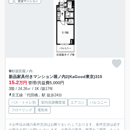
賃貸マンション
杉並区堀ノ内
新品家具付きマンション堀ノ内2(KaGood東京)
315
15.2
万円
管理/共益費5,000円
3階 / 24.26㎡ / 1K /築17年
京王線「代田橋」駅 徒歩24分
バス・トイレ別
室内洗濯機置場
エアコン
バルコニー
フローリング
電気有
※お申込み後の条件交渉はお断りをいたしております。条件交渉は必ず
お申込み前にお願いいたします。※新品の家具・家電をご用意...
もっと