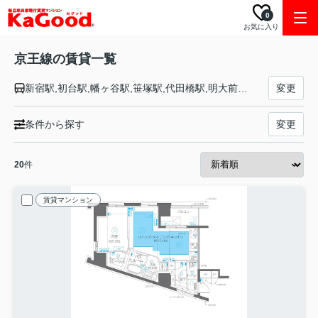
0
お気に入り
京王線の賃貸一覧
新宿駅,初台駅,幡ヶ谷駅,笹塚駅,代田橋駅,明大前駅,下高井戸駅,桜上水駅,上北沢駅,八幡山駅,芦花公園駅,千歳烏山駅,仙川駅,つつじヶ丘駅,柴崎駅,国領駅,布田駅,調布駅,西調布駅,飛田給駅,武蔵野台駅,多磨霊園駅,東府中駅,府中競馬正門前駅,府中駅,分倍河原駅,中河原駅,聖蹟桜ヶ丘駅,百草園駅,高幡不動駅,多摩動物公園駅,南平駅,平山城址公園駅,長沼駅,北野駅,京王八王子駅
変更
条件から探す
変更
20
件
賃貸マンション