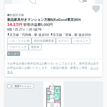
杉並区方南
新品家具付きマンション方南6(KaGood東京)
604
14.1
万円
管理/共益費5,000円
6階 / 25.27㎡ / 1R /築7年
京王線「代田橋」駅 徒歩5分
京王線「笹塚」駅 徒歩10分
バス・トイレ別
室内洗濯機置場
エアコン
バルコニー
フローリング
電気有
即入居可
※お申込み後の条件交渉はお断りをいたしております。条件交渉は必ず
お申込み前にお願いいたします。※新品の家具・家電をご用意...
もっと
見る
賃貸マンション