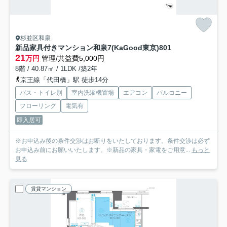
杉並区和泉
新品家具付きマンション和泉7(KaGood東京)
801
21
万円
管理/共益費5,000円
8階 / 40.87㎡ / 1LDK /築2年
京王線「代田橋」駅 徒歩14分
バス・トイレ別
室内洗濯機置場
エアコン
バルコニー
フローリング
電気有
即入居可
※お申込み後の条件交渉はお断りをいたしております。条件交渉は必ず
お申込み前にお願いいたします。※新品の家具・家電をご用意...
もっと
見る
賃貸マンション