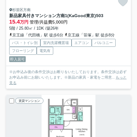
杉並区方南
新品家具付きマンション方南1(KaGood東京)
503
15.4
万円
管理/共益費5,000円
5階 / 25.80㎡ / 1DK /築26年
京王線「代田橋」駅 徒歩6分
京王線「笹塚」駅 徒歩8分
バス・トイレ別
室内洗濯機置場
エアコン
バルコニー
フローリング
電気有
即入居可
※お申込み後の条件交渉はお断りをいたしております。条件交渉は必ず
お申込み前にお願いいたします。※新品の家具・家電をご用意...
もっと
見る
賃貸マンション