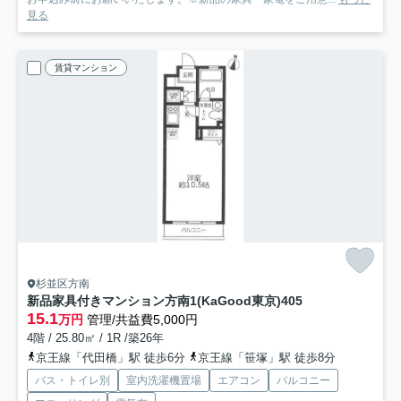
見る
賃貸マンション
杉並区方南
新品家具付きマンション方南1(KaGood東京)
405
15.1
万円
管理/共益費5,000円
4階 / 25.80㎡ / 1R /築26年
京王線「代田橋」駅 徒歩6分
京王線「笹塚」駅 徒歩8分
バス・トイレ別
室内洗濯機置場
エアコン
バルコニー