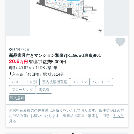
杉並区和泉
新品家具付きマンション和泉7(KaGood東京)
601
20.6
万円
管理/共益費5,000円
6階 / 40.87㎡ / 1LDK /築2年
京王線「代田橋」駅 徒歩14分
バス・トイレ別
室内洗濯機置場
エアコン
バルコニー
フローリング
電気有
即入居可
※お申込み後の条件交渉はお断りをいたしております。条件交渉は必ず
お申込み前にお願いいたします。※新品の家具・家電をご用意...
もっと
見る