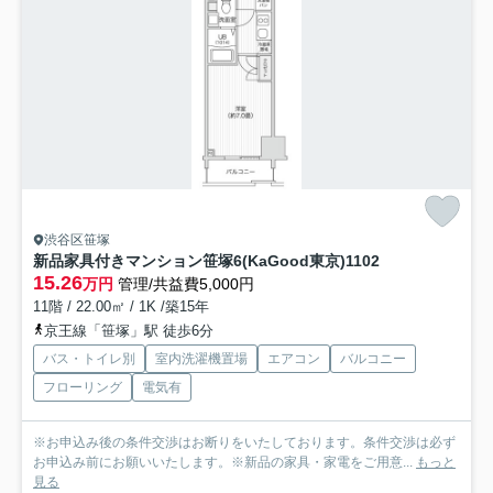
渋谷区笹塚
新品家具付きマンション笹塚6(KaGood東京)
1102
15.26
万円
管理/共益費5,000円
11階 / 22.00㎡ / 1K /築15年
京王線「笹塚」駅 徒歩6分
バス・トイレ別
室内洗濯機置場
エアコン
バルコニー
フローリング
電気有
※お申込み後の条件交渉はお断りをいたしております。条件交渉は必ず
お申込み前にお願いいたします。※新品の家具・家電をご用意...
もっと
見る