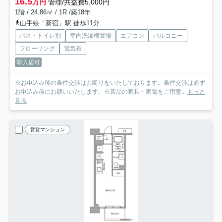
16.5
万円
管理/共益費5,000円
1階 / 24.86㎡ / 1R /築18年
山手線「新宿」駅 徒歩11分
バス・トイレ別
室内洗濯機置場
エアコン
バルコニー
フローリング
電気有
即入居可
※お申込み後の条件交渉はお断りをいたしております。条件交渉は必ず
お申込み前にお願いいたします。※新品の家具・家電をご用意...
もっと
見る
賃貸マンション