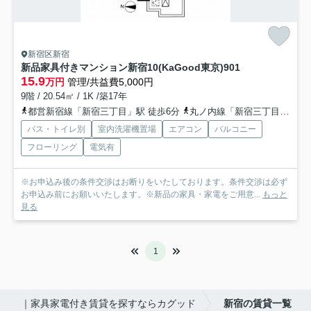
新宿区新宿
新品家具付きマンション新宿10(KaGood東京)
901
15.9
万円
管理/共益費5,000円
9階 / 20.54㎡ / 1K /築17年
都営新宿線「新宿三丁目」駅 徒歩6分
丸ノ内線「新宿三丁目」駅 徒歩6分
バス・トイレ別
室内洗濯機置場
エアコン
バルコニー
フローリング
電気有
※お申込み後の条件交渉はお断りをいたしております。条件交渉は必ず
お申込み前にお願いいたします。※新品の家具・家電をご用意...
もっと
見る
1
｜家具家電付き賃貸を探すならカグッド
新宿の賃貸一覧