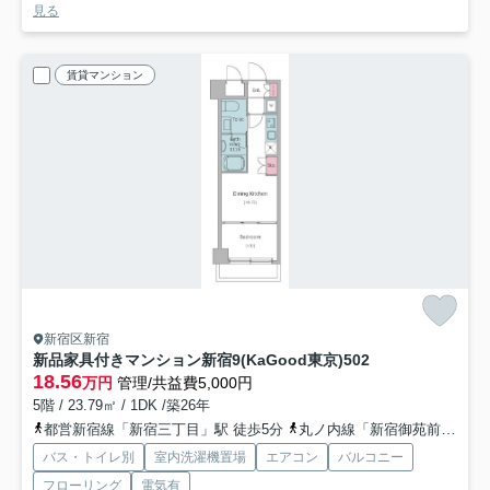
見る
賃貸マンション
新宿区新宿
新品家具付きマンション新宿9(KaGood東京)
502
18.56
万円
管理/共益費5,000円
5階 / 23.79㎡ / 1DK /築26年
都営新宿線「新宿三丁目」駅 徒歩5分
丸ノ内線「新宿御苑前」駅 徒歩6分
バス・トイレ別
室内洗濯機置場
エアコン
バルコニー
フローリング
電気有