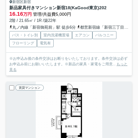
新宿区新宿
新品家具付きマンション新宿18(KaGood東京)
202
16.16
万円
管理/共益費5,000円
2階 / 21.65㎡ / 1R /築22年
丸ノ内線「新宿御苑前」駅 徒歩6分
都営新宿線「新宿三丁目」駅 徒歩5分
バス・トイレ別
室内洗濯機置場
エアコン
バルコニー
フローリング
電気有
※お申込み後の条件交渉はお断りをいたしております。条件交渉は必ず
お申込み前にお願いいたします。※新品の家具・家電をご用意...
もっと
見る
賃貸マンション