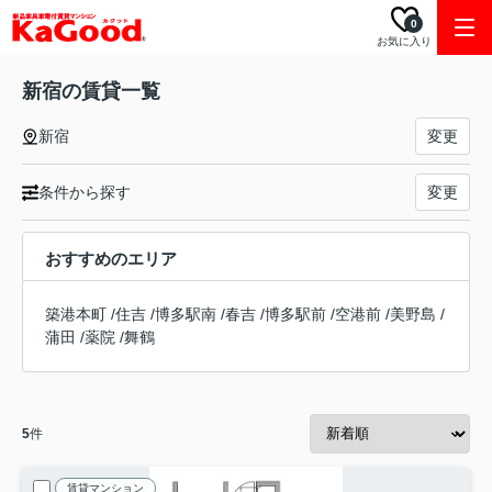
0
お気に入り
新宿の賃貸一覧
新宿
変更
条件から探す
変更
おすすめのエリア
築港本町
/
住吉
/
博多駅南
/
春吉
/
博多駅前
/
空港前
/
美野島
/
蒲田
/
薬院
/
舞鶴
5
件
賃貸マンション