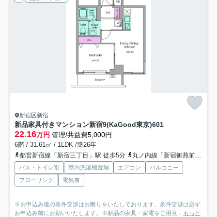
新宿区新宿
新品家具付きマンション新宿9(KaGood東京)
601
22.16
万円
管理/共益費5,000円
6階 / 31.61㎡ / 1LDK /築26年
都営新宿線「新宿三丁目」駅 徒歩5分
丸ノ内線「新宿御苑前」駅 徒歩6分
バス・トイレ別
室内洗濯機置場
エアコン
バルコニー
フローリング
電気有
※お申込み後の条件交渉はお断りをいたしております。条件交渉は必ず
お申込み前にお願いいたします。※新品の家具・家電をご用意...
もっと