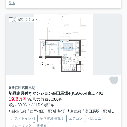
見る
賃貸マンション
新宿区高田馬場
新品家具付きマンション高田馬場4(KaGood東京)
401
19.6
万円
管理/共益費5,000円
4階 / 30.96㎡ / 1LDK /築1年
副都心線「西早稲田」駅 徒歩4分
東西線「高田馬場」駅 徒歩9分
バス・トイレ別
室内洗濯機置場
エアコン
バルコニー
フローリング
電気有