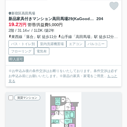
新宿区高田馬場
新品家具付きマンション高田馬場29(KaGood東京)
204
19.2
万円
管理/共益費5,000円
2階 / 31.14㎡ / 1LDK /築2年
東西線「落合」駅 徒歩11分
山手線「高田馬場」駅 徒歩12分
西武
バス・トイレ別
室内洗濯機置場
エアコン
バルコニー
フローリング
電気有
即入居可
※お申込み後の条件交渉はお断りをいたしております。条件交渉は必ず
お申込み前にお願いいたします。※新品の家具・家電をご用意...
もっと
見る
賃貸マンション