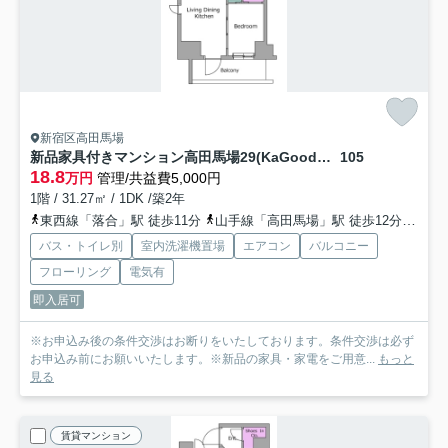
新宿区高田馬場
新品家具付きマンション高田馬場29(KaGood東京)
105
18.8
万円
管理/共益費5,000円
1階 / 31.27㎡ / 1DK /築2年
東西線「落合」駅 徒歩11分
山手線「高田馬場」駅 徒歩12分
西武
バス・トイレ別
室内洗濯機置場
エアコン
バルコニー
フローリング
電気有
即入居可
※お申込み後の条件交渉はお断りをいたしております。条件交渉は必ず
お申込み前にお願いいたします。※新品の家具・家電をご用意...
もっと
見る
賃貸マンション