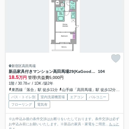
新宿区高田馬場
新品家具付きマンション高田馬場29(KaGood東京)
104
18.5
万円
管理/共益費5,000円
1階 / 30.78㎡ / 1DK /築2年
東西線「落合」駅 徒歩11分
山手線「高田馬場」駅 徒歩12分
西武
バス・トイレ別
室内洗濯機置場
エアコン
バルコニー
フローリング
電気有
※お申込み後の条件交渉はお断りをいたしております。条件交渉は必ず
お申込み前にお願いいたします。※新品の家具・家電をご用意...
もっと