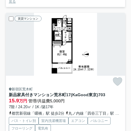
見る
賃貸マンション
新宿区荒木町
新品家具付きマンション荒木町17(KaGood東京)
703
15.9
万円
管理/共益費5,000円
7階 / 24.20㎡ / 1K /築17年
都営新宿線「曙橋」駅 徒歩2分
丸ノ内線「四谷三丁目」駅 徒歩7分
バス・トイレ別
室内洗濯機置場
エアコン
バルコニー
フローリング
電気有