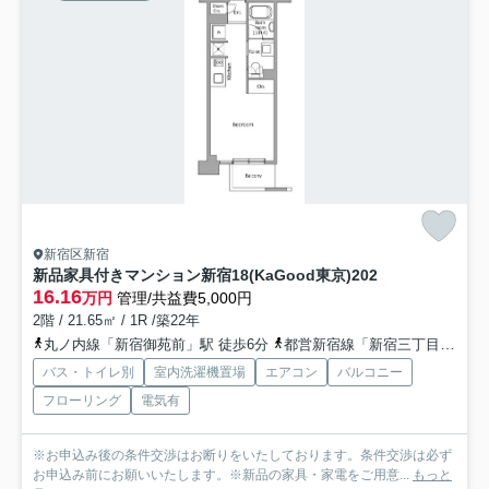
新宿区新宿
新品家具付きマンション新宿18(KaGood東京)
202
16.16
万円
管理/共益費5,000円
2階 / 21.65㎡ / 1R /築22年
丸ノ内線「新宿御苑前」駅 徒歩6分
都営新宿線「新宿三丁目」駅 徒歩5分
バス・トイレ別
室内洗濯機置場
エアコン
バルコニー
フローリング
電気有
※お申込み後の条件交渉はお断りをいたしております。条件交渉は必ず
お申込み前にお願いいたします。※新品の家具・家電をご用意...
もっと