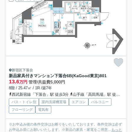
新宿区下落合
新品家具付きマンション下落合6B(KaGood東京)
801
13.6
万円
管理/共益費5,000円
8階 / 25.47㎡ / 1R /築7年
西武新宿線「下落合」駅 徒歩3分
山手線「高田馬場」駅 徒歩11分
バス・トイレ別
室内洗濯機置場
エアコン
バルコニー
フローリング
電気有
※お申込み後の条件交渉はお断りをいたしております。条件交渉は必ず
お申込み前にお願いいたします。※新品の家具・家電をご用意...
もっと