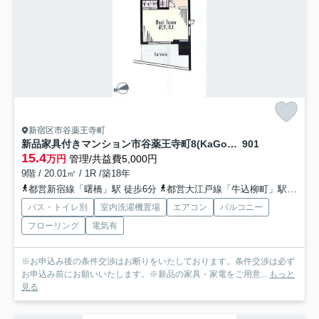
新宿区市谷薬王寺町
新品家具付きマンション市谷薬王寺町8(KaGood東京)
901
15.4
万円
管理/共益費5,000円
9階 / 20.01㎡ / 1R /築18年
都営新宿線「曙橋」駅 徒歩6分
都営大江戸線「牛込柳町」駅 徒歩6分
バス・トイレ別
室内洗濯機置場
エアコン
バルコニー
フローリング
電気有
※お申込み後の条件交渉はお断りをいたしております。条件交渉は必ず
お申込み前にお願いいたします。※新品の家具・家電をご用意...
もっと
見る