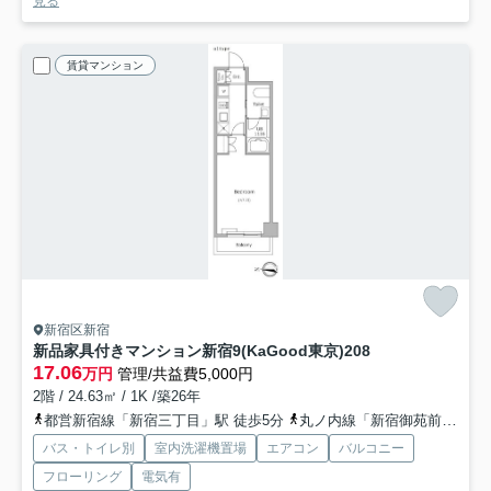
見る
賃貸マンション
新宿区新宿
新品家具付きマンション新宿9(KaGood東京)
208
17.06
万円
管理/共益費5,000円
2階 / 24.63㎡ / 1K /築26年
都営新宿線「新宿三丁目」駅 徒歩5分
丸ノ内線「新宿御苑前」駅 徒歩6分
バス・トイレ別
室内洗濯機置場
エアコン
バルコニー
フローリング
電気有