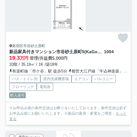
新宿区市谷砂土原町
新品家具付きマンション市谷砂土原町5(KaGood東京)
1004
19.3
万円
管理/共益費5,000円
10階 / 35.19㎡ / 1K /築18年
有楽町線「市ケ谷」駅 徒歩5分
都営大江戸線「牛込神楽坂」駅 徒歩8分
バス・トイレ別
室内洗濯機置場
エアコン
バルコニー
フローリング
電気有
即入居可
※お申込み後の条件交渉はお断りをいたしております。条件交渉は必ず
お申込み前にお願いいたします。※新品の家具・家電をご用意...
もっと
見る
賃貸マンション