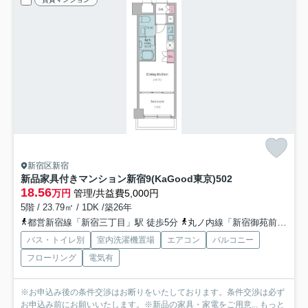
新宿区新宿
新品家具付きマンション新宿9(KaGood東京)
502
18.56
万円
管理/共益費5,000円
5階 / 23.79㎡ / 1DK /築26年
都営新宿線「新宿三丁目」駅 徒歩5分
丸ノ内線「新宿御苑前」駅 徒歩6分
バス・トイレ別
室内洗濯機置場
エアコン
バルコニー
フローリング
電気有
※お申込み後の条件交渉はお断りをいたしております。条件交渉は必ず
お申込み前にお願いいたします。※新品の家具・家電をご用意...
もっと