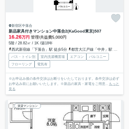
新宿区中落合
新品家具付きマンション中落合2(KaGood東京)
507
16.26
万円
管理/共益費5,000円
5階 / 28.82㎡ / 1K /築18年
西武新宿線「下落合」駅 徒歩5分
都営大江戸線「中井」駅 徒歩7分
バス・トイレ別
室内洗濯機置場
エアコン
バルコニー
フローリング
電気有
※お申込み後の条件交渉はお断りをいたしております。条件交渉は必ず
お申込み前にお願いいたします。※新品の家具・家電をご用意...
もっと
見る
賃貸マンション