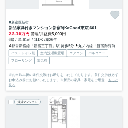
新宿区新宿
新品家具付きマンション新宿9(KaGood東京)
601
22.16
万円
管理/共益費5,000円
6階 / 31.61㎡ / 1LDK /築26年
都営新宿線「新宿三丁目」駅 徒歩5分
丸ノ内線「新宿御苑前」駅 徒歩6分
バス・トイレ別
室内洗濯機置場
エアコン
バルコニー
フローリング
電気有
※お申込み後の条件交渉はお断りをいたしております。条件交渉は必ず
お申込み前にお願いいたします。※新品の家具・家電をご用意...
もっと
見る
賃貸マンション