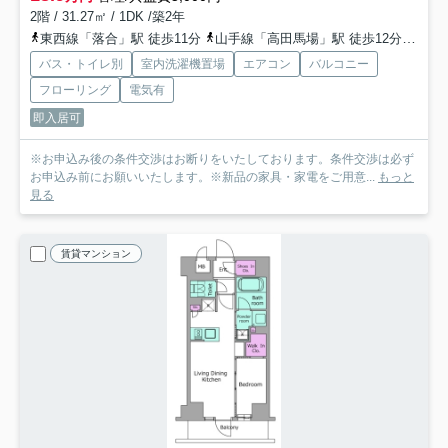
2階 / 31.27㎡ / 1DK /築2年
東西線「落合」駅 徒歩11分
山手線「高田馬場」駅 徒歩12分
西武
バス・トイレ別
室内洗濯機置場
エアコン
バルコニー
フローリング
電気有
即入居可
※お申込み後の条件交渉はお断りをいたしております。条件交渉は必ず
お申込み前にお願いいたします。※新品の家具・家電をご用意...
もっと
見る
賃貸マンション