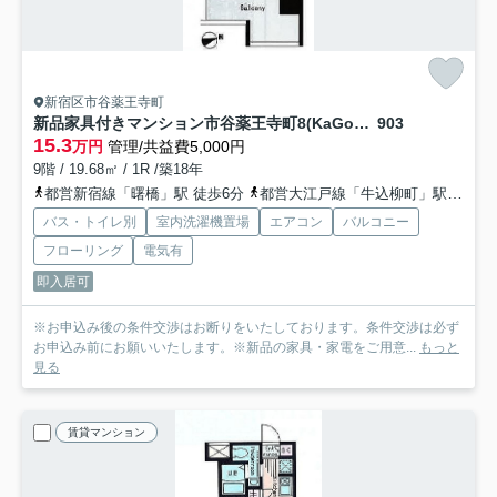
新宿区市谷薬王寺町
新品家具付きマンション市谷薬王寺町8(KaGood東京)
903
15.3
万円
管理/共益費5,000円
9階 / 19.68㎡ / 1R /築18年
都営新宿線「曙橋」駅 徒歩6分
都営大江戸線「牛込柳町」駅 徒歩6分
バス・トイレ別
室内洗濯機置場
エアコン
バルコニー
フローリング
電気有
即入居可
※お申込み後の条件交渉はお断りをいたしております。条件交渉は必ず
お申込み前にお願いいたします。※新品の家具・家電をご用意...
もっと
見る
賃貸マンション