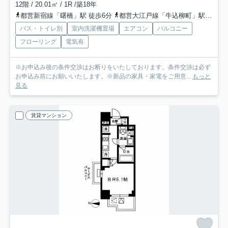
12階 / 20.01㎡ / 1R /築18年
都営新宿線「曙橋」駅 徒歩6分
都営大江戸線「牛込柳町」駅 徒歩6分
バス・トイレ別
室内洗濯機置場
エアコン
バルコニー
フローリング
電気有
※お申込み後の条件交渉はお断りをいたしております。条件交渉は必ず
お申込み前にお願いいたします。※新品の家具・家電をご用意...
もっと
見る
賃貸マンション