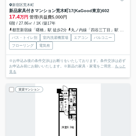
新宿区荒木町
新品家具付きマンション荒木町17(KaGood東京)
602
17.4
万円
管理/共益費5,000円
6階 / 27.86㎡ / 1K /築17年
都営新宿線「曙橋」駅 徒歩2分
丸ノ内線「四谷三丁目」駅 徒歩7分
バス・トイレ別
室内洗濯機置場
エアコン
バルコニー
フローリング
電気有
※お申込み後の条件交渉はお断りをいたしております。条件交渉は必ず
お申込み前にお願いいたします。※新品の家具・家電をご用意...
もっと
見る
賃貸マンション