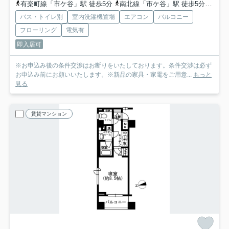
有楽町線「市ケ谷」駅 徒歩5分
南北線「市ケ谷」駅 徒歩5分
中央
バス・トイレ別
室内洗濯機置場
エアコン
バルコニー
フローリング
電気有
即入居可
※お申込み後の条件交渉はお断りをいたしております。条件交渉は必ず
お申込み前にお願いいたします。※新品の家具・家電をご用意...
もっと
見る
賃貸マンション