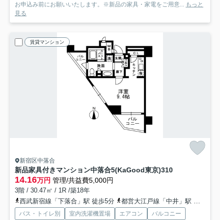
お申込み前にお願いいたします。※新品の家具・家電をご用意...
もっと
見る
賃貸マンション
新宿区中落合
新品家具付きマンション中落合5(KaGood東京)
310
14.16
万円
管理/共益費5,000円
3階 / 30.47㎡ / 1R /築18年
西武新宿線「下落合」駅 徒歩5分
都営大江戸線「中井」駅 徒歩7分
バス・トイレ別
室内洗濯機置場
エアコン
バルコニー