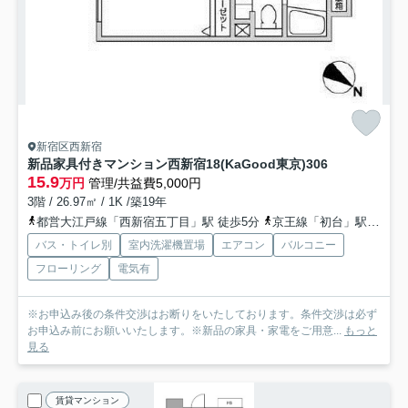
新宿区西新宿
新品家具付きマンション西新宿18(KaGood東京)
306
15.9
万円
管理/共益費5,000円
3階 / 26.97㎡ / 1K /築19年
都営大江戸線「西新宿五丁目」駅 徒歩5分
京王線「初台」駅 徒歩10分
バス・トイレ別
室内洗濯機置場
エアコン
バルコニー
フローリング
電気有
※お申込み後の条件交渉はお断りをいたしております。条件交渉は必ず
お申込み前にお願いいたします。※新品の家具・家電をご用意...
もっと
見る
賃貸マンション