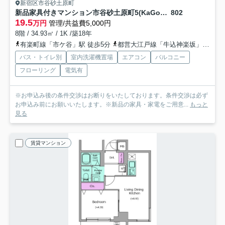
新宿区市谷砂土原町
新品家具付きマンション市谷砂土原町5(KaGood東京)
802
19.5
万円
管理/共益費5,000円
8階 / 34.93㎡ / 1K /築18年
有楽町線「市ケ谷」駅 徒歩5分
都営大江戸線「牛込神楽坂」駅 徒歩8分
バス・トイレ別
室内洗濯機置場
エアコン
バルコニー
フローリング
電気有
※お申込み後の条件交渉はお断りをいたしております。条件交渉は必ず
お申込み前にお願いいたします。※新品の家具・家電をご用意...
もっと
見る
賃貸マンション