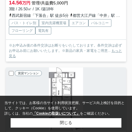
14.56
万円
管理/共益費5,000円
3階 / 26.50㎡ / 1K /築18年
西武新宿線「下落合」駅 徒歩5分
都営大江戸線「中井」駅 徒歩7分
バス・トイレ別
室内洗濯機置場
エアコン
バルコニー
フローリング
電気有
※お申込み後の条件交渉はお断りをいたしております。条件交渉は必ず
お申込み前にお願いいたします。※新品の家具・家電をご用意...
もっと
見る
賃貸マンション
当サイトでは、お客様の当サイト利用状況把握、サービス向上検討を目的と
して、クッキー（Cookie）を使用しています。
詳しくは、当社の
「Cookieの取扱いについて」
をご確認ください。
閉じる