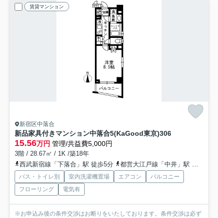
賃貸マンション
新宿区中落合
新品家具付きマンション中落合5(KaGood東京)
306
15.56
万円
管理/共益費5,000円
3階 / 28.67㎡ / 1K /築18年
西武新宿線「下落合」駅 徒歩5分
都営大江戸線「中井」駅 徒歩7分
バス・トイレ別
室内洗濯機置場
エアコン
バルコニー
フローリング
電気有
※お申込み後の条件交渉はお断りをいたしております。条件交渉は必ず