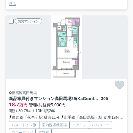
見る
賃貸マンション
新宿区高田馬場
新品家具付きマンション高田馬場29(KaGood東京)
305
18.7
万円
管理/共益費5,000円
3階 / 30.78㎡ / 1DK /築2年
東西線「落合」駅 徒歩11分
山手線「高田馬場」駅 徒歩12分
西武
バス・トイレ別
室内洗濯機置場
エアコン
バルコニー
フローリング
電気有