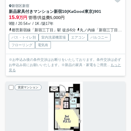
新宿区新宿
新品家具付きマンション新宿10(KaGood東京)
901
15.9
万円
管理/共益費5,000円
9階 / 20.54㎡ / 1K /築17年
都営新宿線「新宿三丁目」駅 徒歩6分
丸ノ内線「新宿三丁目」駅 徒歩6分
バス・トイレ別
室内洗濯機置場
エアコン
バルコニー
フローリング
電気有
※お申込み後の条件交渉はお断りをいたしております。条件交渉は必ず
お申込み前にお願いいたします。※新品の家具・家電をご用意...
もっと
見る
賃貸マンション