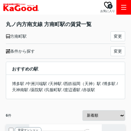
0
お気に入り
丸ノ内方南支線 方南町駅の賃貸一覧
方南町駅
変更
条件から探す
変更
おすすめの駅
博多駅
/
中洲川端駅
/
天神駅
/
西鉄福岡（天神）駅
/
博多駅
/
天神南駅
/
薬院駅
/
呉服町駅
/
渡辺通駅
/
赤坂駅
6
件
賃貸マンション