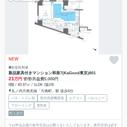
NEW
杉並区和泉
新品家具付きマンション和泉7(KaGood東京)
801
21
万円
管理/共益費5,000円
8階 / 40.87㎡ / 1LDK /築2年
丸ノ内方南支線「方南町」駅 徒歩6分
バス・トイレ別
室内洗濯機置場
エアコン
バルコニー
フローリング
電気有
即入居可
※お申込み後の条件交渉はお断りをいたしております。条件交渉は必ず