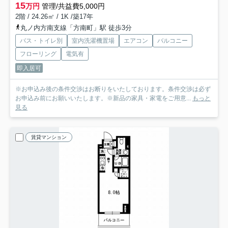
15
万円
管理/共益費5,000円
2階 / 24.26㎡ / 1K /築17年
丸ノ内方南支線「方南町」駅 徒歩3分
バス・トイレ別
室内洗濯機置場
エアコン
バルコニー
フローリング
電気有
即入居可
※お申込み後の条件交渉はお断りをいたしております。条件交渉は必ず
お申込み前にお願いいたします。※新品の家具・家電をご用意...
もっと
見る
賃貸マンション