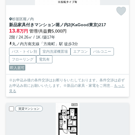
杉並区堀ノ内
新品家具付きマンション堀ノ内2(KaGood東京)
217
13.8
万円
管理/共益費5,000円
2階 / 24.26㎡ / 1K /築17年
丸ノ内方南支線「方南町」駅 徒歩3分
バス・トイレ別
室内洗濯機置場
エアコン
バルコニー
フローリング
電気有
即入居可
※お申込み後の条件交渉はお断りをいたしております。条件交渉は必ず
お申込み前にお願いいたします。※新品の家具・家電をご用意...
もっと
見る
賃貸マンション