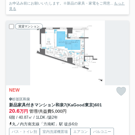
お申込み前にお願いいたします。※新品の家具・家電をご用意...
もっと
見る
賃貸マンション
NEW
杉並区和泉
新品家具付きマンション和泉7(KaGood東京)
601
20.6
万円
管理/共益費5,000円
6階 / 40.87㎡ / 1LDK /築2年
丸ノ内方南支線「方南町」駅 徒歩6分
バス・トイレ別
室内洗濯機置場
エアコン
バルコニー