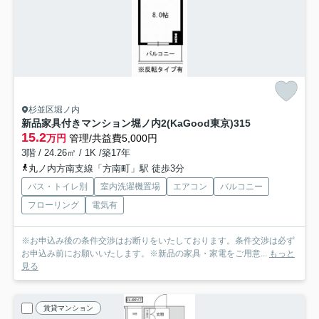
杉並区堀ノ内
新品家具付きマンション堀ノ内2(KaGood東京)
315
15.2
万円
管理/共益費5,000円
3階 / 24.26㎡ / 1K /築17年
丸ノ内方南支線「方南町」駅 徒歩3分
バス・トイレ別
室内洗濯機置場
エアコン
バルコニー
フローリング
電気有
※お申込み後の条件交渉はお断りをいたしております。条件交渉は必ず
お申込み前にお願いいたします。※新品の家具・家電をご用意...
もっと
見る
賃貸マンション