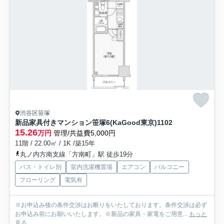
渋谷区笹塚
新品家具付きマンション笹塚6(KaGood東京)
1102
15.26
万円
管理/共益費5,000円
11階 / 22.00㎡ / 1K /築15年
丸ノ内方南支線「方南町」駅 徒歩19分
バス・トイレ別
室内洗濯機置場
エアコン
バルコニー
フローリング
電気有
※お申込み後の条件交渉はお断りをいたしております。条件交渉は必ず
お申込み前にお願いいたします。※新品の家具・家電をご用意...
もっと
見る