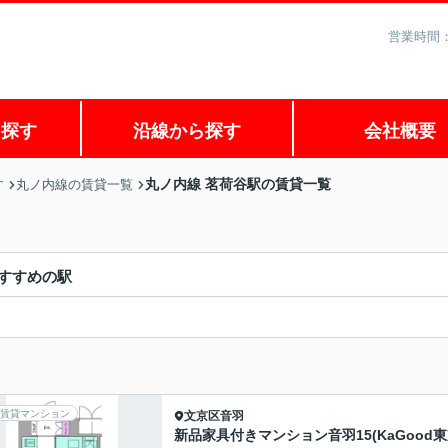
営業時間：
ら探す
沿線から探す
会社概要
丸ノ内線 茗荷谷駅の賃貸一覧
す
丸ノ内線の賃貸一覧
すすめの駅
賃貸マンション
文京区
音羽
新品家具付きマンション音羽15(KaGood東