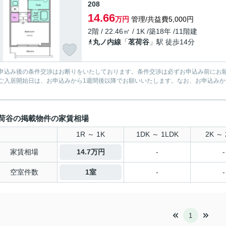
208
14.66
万円
管理/共益費5,000円
2階 / 22.46㎡ / 1K /築18年 /11階建
丸ノ内線
「
茗荷谷
」駅 徒歩14分
申込み後の条件交渉はお断りをいたしております。条件交渉は必ずお申込み前にお
ご入居開始日は、お申込みから1週間後以降でお願いいたします。なお、お申込みか
。
荷谷の掲載物件の家賃相場
1R ～ 1K
1DK ～ 1LDK
2K ～ 
家賃相場
14.7万円
-
-
空室件数
1室
-
-
1