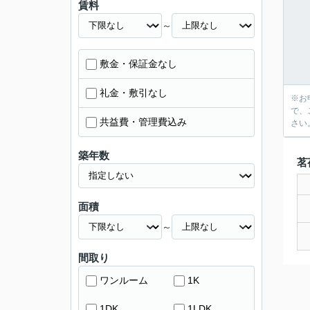
賃料
～
敷金・保証金なし
礼金・敷引なし
※お
で、
共益費・管理費込み
さい
築年数
茗
面積
～
間取り
ワンルーム
1K
1DK
1LDK