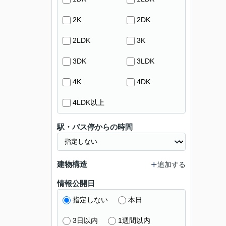
2K
2DK
2LDK
3K
3DK
3LDK
4K
4DK
4LDK以上
駅・バス停からの時間
建物構造
追加する
情報公開日
指定しない
本日
3日以内
1週間以内