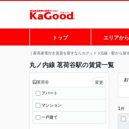
トップ
エリアか
｜家具家電付き賃貸を探すならカグッド
沿線・駅から探
丸ノ内線 茗荷谷駅の賃貸一覧
お
茗荷谷
変更
アパート
マンション
1
件
一戸建て