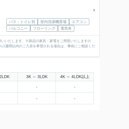
バス・トイレ別
室内洗濯機置場
エアコン
バルコニー
フローリング
電気有
願いいたします。※新品の家具・家電をご用意いたしますの
ら1週間以内のご入居を希望される場合は、事前にご相談くだ
2LDK
3K ～ 3LDK
4K ～ 4LDK以上
-
-
-
-