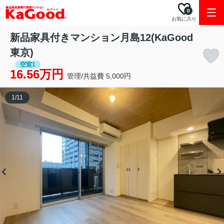
0
お気に入り
新品家具付きマンション月島12(KaGood
東京)
空室1
16.56万円
管理/共益費 5,000円
1
/
11