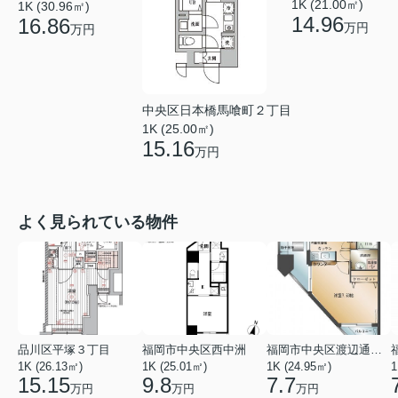
1K (21.00㎡)
1K (30.96㎡)
14.96
16.86
万円
万円
中央区日本橋馬喰町２丁目
1K (25.00㎡)
15.16
万円
よく見られている物件
品川区平塚３丁目
福岡市中央区西中洲
福岡市中央区渡辺通５丁目
1K (26.13㎡)
1K (25.01㎡)
1K (24.95㎡)
1
15.15
9.8
7.7
万円
万円
万円