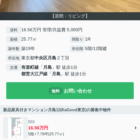
【居間・リビング】
16.56万円 管理/共益費 5,000円
賃料
25.77㎡
1R
面積
間取り
築19年
5階/12階建
築年数
所在階
東京都
中央区
月島
２丁目
所在地
有楽町線
「
月島
」駅 徒歩1分
交通
都営大江戸線
「
月島
」駅 徒歩1分
お問い合わせ
無料
新品家具付きマンション月島12(KaGood東京)の募集中物件
503
16.56万円
5階 / 7.79坪(25.77㎡)