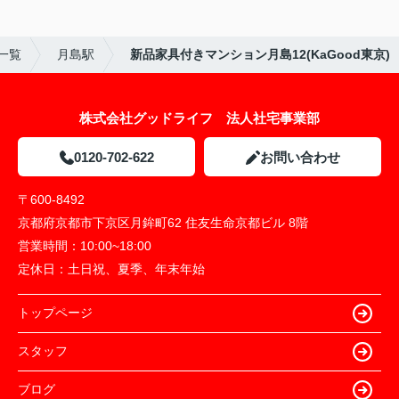
一覧
月島駅
新品家具付きマンション月島12(KaGood東京)
株式会社グッドライフ 法人社宅事業部
0120-702-622
お問い合わせ
〒600-8492
京都府京都市下京区月鉾町62 住友生命京都ビル 8階
営業時間：
10:00~18:00
定休日：
土日祝、夏季、年末年始
トップページ
スタッフ
ブログ