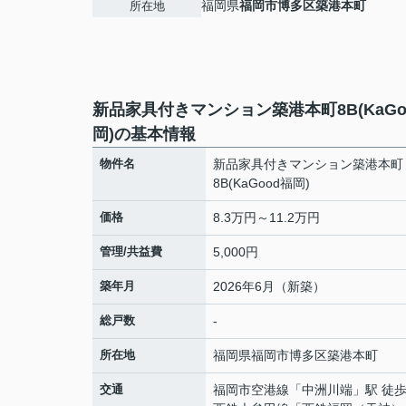
福岡県
福岡市博多区
築港本町
所在地
新品家具付きマンション築港本町8B(KaGo
岡)の基本情報
物件名
新品家具付きマンション築港本町
8B(KaGood福岡)
価格
8.3万円～11.2万円
管理/共益費
5,000円
築年月
2026年6月（新築）
総戸数
-
所在地
福岡県
福岡市博多区
築港本町
交通
福岡市空港線
「
中洲川端
」駅 徒歩