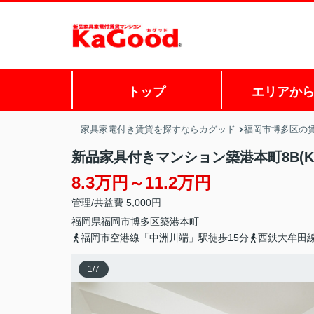
トップ
エリアか
｜家具家電付き賃貸を探すならカグッド
福岡市博多区の
新品家具付きマンション築港本町8B(Ka
8.3万円～11.2万円
管理/共益費 5,000円
福岡県
福岡市博多区
築港本町
福岡市空港線「中洲川端」駅徒歩15分
西鉄大牟田
1
/
7