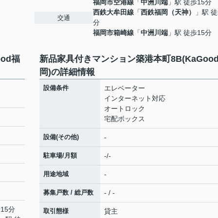
福岡市空港線
「
中洲川端
」駅 徒歩15分
西鉄大牟田線
「
西鉄福岡（天神）
」駅 徒
交通
分
福岡市箱崎線
「
中洲川端
」駅 徒歩15分
od福
新品家具付きマンション築港本町8B(KaGoo
岡)の詳細情報
設備条件
エレベーター
インターネット対応
オートロック
宅配ボックス
設備(その他)
-
駐車場/月額
-/-
用途地域
-
募集戸数 / 総戸数
- / -
15分
取引態様
貸主