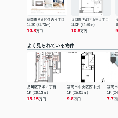
福岡市博多区住吉４丁目
福岡市博多区山王１丁目
1LDK (31.73㎡)
1LDK (34.59㎡)
1
10.8
10.8
9
万円
万円
よく見られている物件
品川区平塚３丁目
福岡市中央区西中洲
福岡市
1K (26.13㎡)
1K (25.01㎡)
1K (2
15.15
9.8
7.7
万円
万円
万