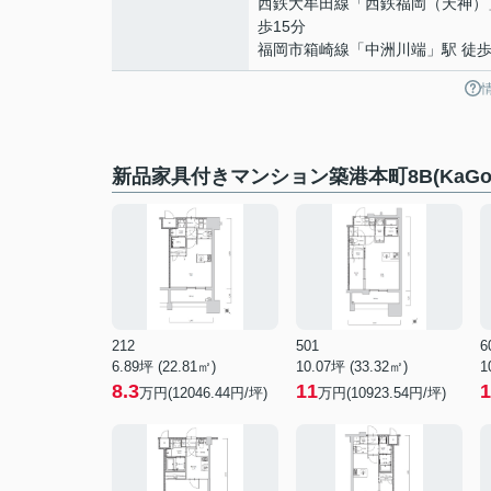
西鉄大牟田線
「
西鉄福岡（天神）
歩15分
福岡市箱崎線
「
中洲川端
」駅 徒歩
新品家具付きマンション築港本町8B(KaG
212
501
6
6.89坪 (22.81㎡)
10.07坪 (33.32㎡)
1
8.3
11
1
万円(12046.44円/坪)
万円(10923.54円/坪)