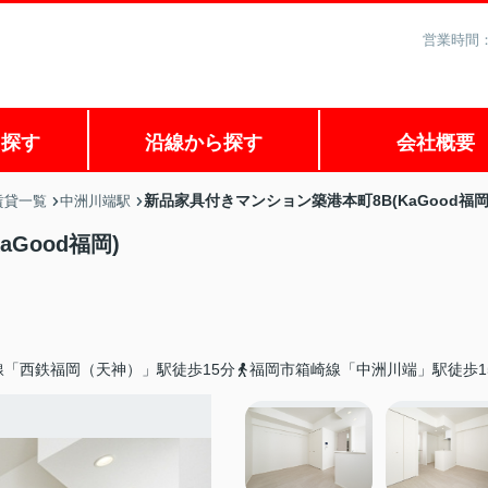
営業時間：
ら探す
沿線から探す
会社概要
新品家具付きマンション築港本町8B(KaGood福岡
賃貸一覧
中洲川端駅
Good福岡)
線「西鉄福岡（天神）」駅徒歩15分
福岡市箱崎線「中洲川端」駅徒歩1