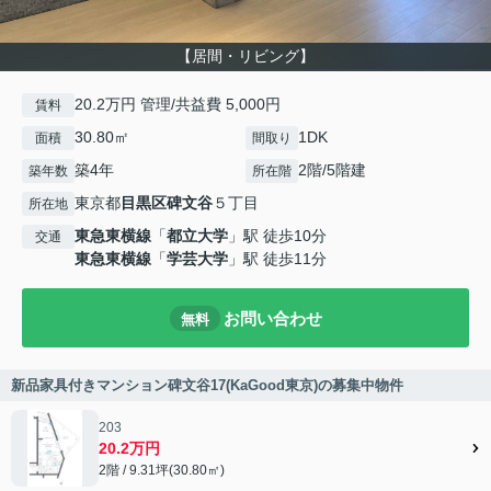
【居間・リビング】
20.2万円 管理/共益費 5,000円
賃料
30.80㎡
1DK
面積
間取り
築4年
2階/5階建
築年数
所在階
東京都
目黒区
碑文谷
５丁目
所在地
東急東横線
「
都立大学
」駅 徒歩10分
交通
東急東横線
「
学芸大学
」駅 徒歩11分
お問い合わせ
無料
新品家具付きマンション碑文谷17(KaGood東京)の募集中物件
203
20.2万円
2階 / 9.31坪(30.80㎡)