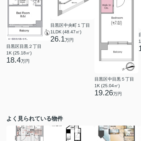
目黒区中央町１丁目
1LDK (48.47㎡)
26.1
万円
1
目黒区目黒２丁目
1K (25.18㎡)
18.4
万円
目黒区中目黒５丁目
1K (25.04㎡)
19.26
万円
よく見られている物件