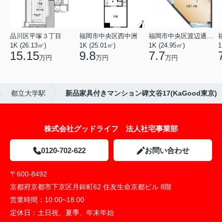
品川区平塚３丁目
福岡市中央区西中洲
福岡市中央区渡辺通５丁目
1K (26.13㎡)
1K (25.01㎡)
1K (24.95㎡)
1
15.15
9.8
7.7
万円
万円
万円
都立大学駅
新品家具付きマンション碑文谷17(KaGood東京)
株式会社グッドライフ 法人社宅事業部
0120-702-622
お問い合わせ
〒600-8492
京都府京都市下京区月鉾町62 住友生命京都ビル 8階
営業時間：
10:00~18:00
定休日：
土日祝、夏季、年末年始