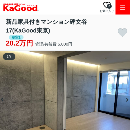
0
お気に入り
新品家具付きマンション碑文谷
17(KaGood東京)
空室1
20.2万円
管理/共益費 5,000円
1
/
7