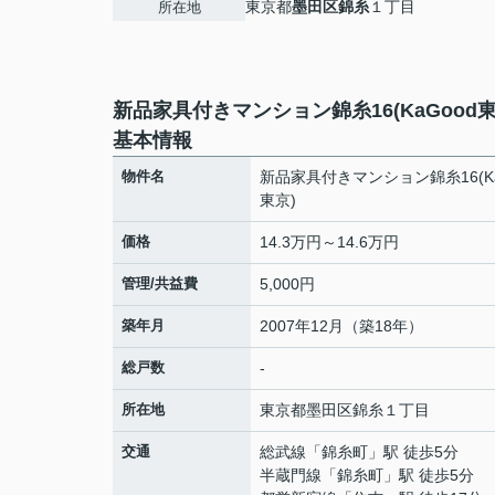
東京都
墨田区
錦糸
１丁目
所在地
新品家具付きマンション錦糸16(KaGood東
基本情報
物件名
新品家具付きマンション錦糸16(Ka
東京)
価格
14.3万円～14.6万円
管理/共益費
5,000円
築年月
2007年12月（築18年）
総戸数
-
所在地
東京都
墨田区
錦糸
１丁目
交通
総武線
「
錦糸町
」駅 徒歩5分
半蔵門線
「
錦糸町
」駅 徒歩5分