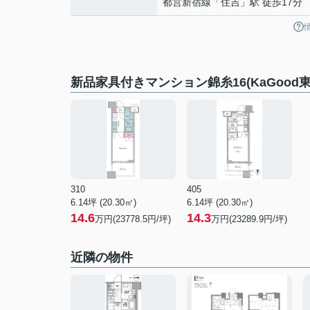
都営新宿線
「
住吉
」駅 徒歩17分
新品家具付きマンション錦糸16(KaGood
310
405
6.14坪 (20.30㎡)
6.14坪 (20.30㎡)
14.6
14.3
万円(23778.5円/坪)
万円(23289.9円/坪)
近隣の物件