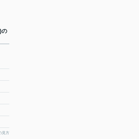
)の
の見方