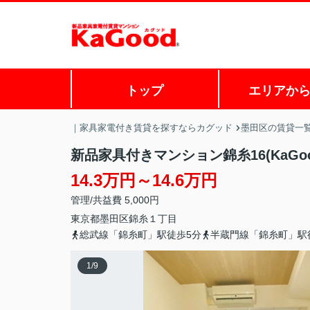
トップ
エリアか
｜家具家電付き賃貸を探すならカグッド
墨田区の賃貸一
新品家具付きマンション錦糸16(KaGo
14.3万円～14.6万円
管理/共益費 5,000円
東京都
墨田区
錦糸
１丁目
総武線「錦糸町」駅徒歩5分
半蔵門線「錦糸町」駅
1
/
9