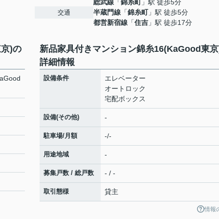
総武線
「
錦糸町
」駅 徒歩5分
半蔵門線
「
錦糸町
」駅 徒歩5分
交通
都営新宿線
「
住吉
」駅 徒歩17分
京)の
新品家具付きマンション錦糸16(KaGood東京
詳細情報
Good
設備条件
エレベーター
オートロック
宅配ボックス
設備(その他)
-
駐車場/月額
-/-
用途地域
-
募集戸数 / 総戸数
- / -
取引態様
貸主
情報