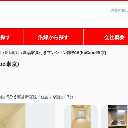
営業時間：
ら探す
沿線から探す
会社概要
新品家具付きマンション錦糸16(KaGood東京)
覧
錦糸町駅
od東京)
徒歩5分
都営新宿線「住吉」駅徒歩17分