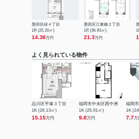
墨田区緑４丁目
墨田区江東橋２丁目
1R (25.20㎡)
1R (36.93㎡)
1
14.36
21.3
1
万円
万円
よく見られている物件
品川区平塚３丁目
福岡市中央区西中洲
福岡市
1K (26.13㎡)
1K (25.01㎡)
1K (2
15.15
9.8
7.7
万円
万円
万