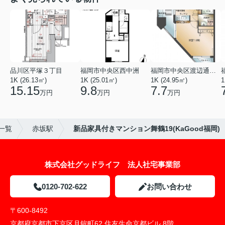
品川区平塚３丁目
福岡市中央区西中洲
福岡市中央区渡辺通５丁目
1K (26.13㎡)
1K (25.01㎡)
1K (24.95㎡)
1
15.15
9.8
7.7
万円
万円
万円
一覧
赤坂駅
新品家具付きマンション舞鶴19(KaGood福岡)
株式会社グッドライフ 法人社宅事業部
0120-702-622
お問い合わせ
〒600-8492
京都府京都市下京区月鉾町62 住友生命京都ビル 8階