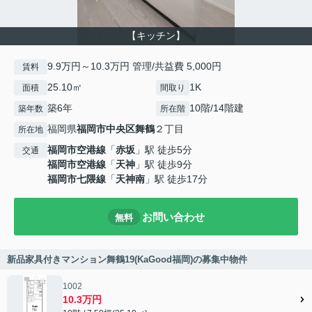
【キッチン】
9.9万円～10.3万円 管理/共益費 5,000円
賃料
25.10㎡
1K
面積
間取り
築6年
10階/14階建
築年数
所在階
福岡県
福岡市中央区
舞鶴
２丁目
所在地
福岡市空港線
「
赤坂
」駅 徒歩5分
交通
福岡市空港線
「
天神
」駅 徒歩9分
福岡市七隈線
「
天神南
」駅 徒歩17分
お問い合わせ
無料
新品家具付きマンション舞鶴19(KaGood福岡)の募集中物件
1002
10.3万円