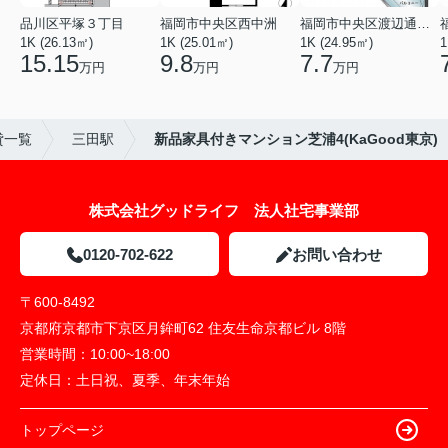
品川区平塚３丁目
福岡市中央区西中洲
福岡市中央区渡辺通５丁目
1K (26.13㎡)
1K (25.01㎡)
1K (24.95㎡)
1
15.15
9.8
7.7
万円
万円
万円
貸一覧
三田駅
新品家具付きマンション芝浦4(KaGood東京)
株式会社グッドライフ 法人社宅事業部
0120-702-622
お問い合わせ
〒600-8492
京都府京都市下京区月鉾町62 住友生命京都ビル 8階
営業時間：
10:00~18:00
定休日：
土日祝、夏季、年末年始
トップページ