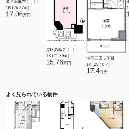
港区南麻布１丁目
1R (25.27㎡)
1
17.06
万円
港区高輪２丁目
1K (21.89㎡)
港区三田５丁目
15.76
万円
1K (25.40㎡)
17.4
万円
よく見られている物件