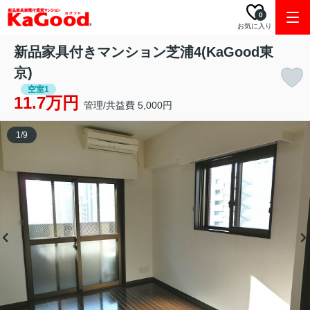
0
お気に入り
新品家具付きマンション芝浦4(KaGood東
京)
空室1
11.7万円
管理/共益費 5,000円
1
/
9