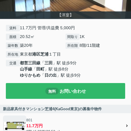
【洋室】
11.7万円 管理/共益費 5,000円
賃料
20.52㎡
1K
面積
間取り
築20年
8階/11階建
築年数
所在階
東京都
港区
芝浦
１丁目
所在地
都営三田線
「
三田
」駅 徒歩9分
交通
山手線
「
田町
」駅 徒歩8分
ゆりかもめ
「
日の出
」駅 徒歩9分
お問い合わせ
無料
新品家具付きマンション芝浦4(KaGood東京)の募集中物件
801
11.7万円